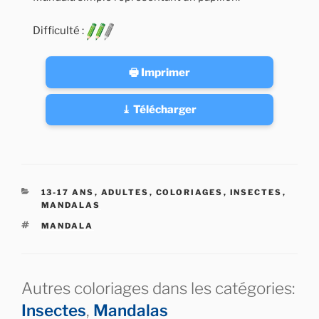
Difficulté :
🖶 Imprimer
⤓ Télécharger
CATÉGORIES
13-17 ANS
,
ADULTES
,
COLORIAGES
,
INSECTES
,
MANDALAS
ÉTIQUETTES
MANDALA
Autres coloriages dans les catégories:
Insectes
,
Mandalas