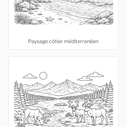
Paysage côtier méditerranéen