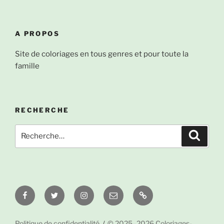
A PROPOS
Site de coloriages en tous genres et pour toute la
famille
RECHERCHE
Recherche
Recher
pour
:
Facebook
Twitter
Instagram
Email
À
propos
Politique de confidentialité
© 2025–2026 Coloriages-