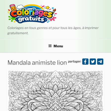
Aller
au
contenu
principal
Coloriages en tous genres et pour tous les âges, à imprimer
gratuitement.
Menu
Mandala animiste lion
partager: