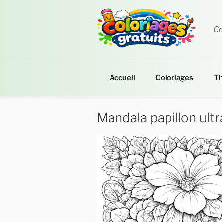
Aller
au
contenu
Co
principal
Accueil
Coloriages
T
Mandala papillon ultr