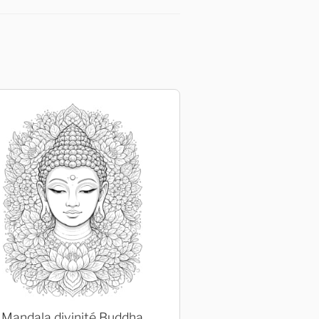
Mandala divinité Buddha