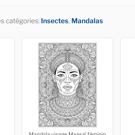
es catégories:
Insectes
,
Mandalas
Mandala visage Maasaï féminin