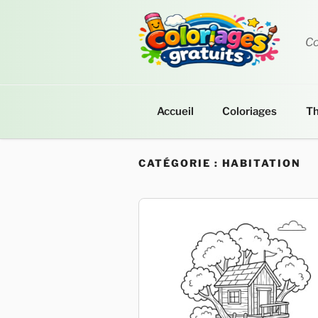
Aller
au
contenu
Co
principal
Accueil
Coloriages
T
CATÉGORIE :
HABITATION