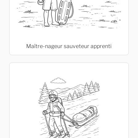
Maître-nageur sauveteur apprenti