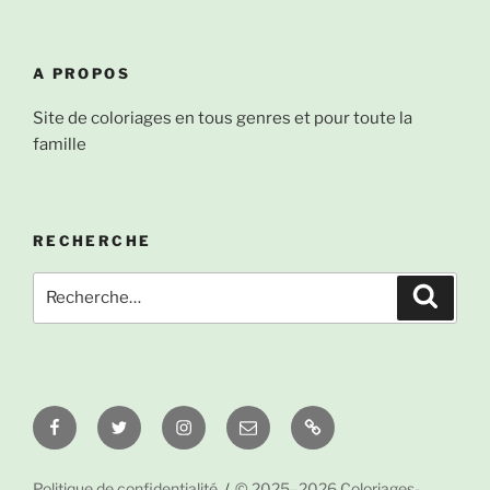
A PROPOS
Site de coloriages en tous genres et pour toute la
famille
RECHERCHE
Recherche
Recher
pour
:
Facebook
Twitter
Instagram
Email
À
propos
Politique de confidentialité
© 2025–2026 Coloriages-