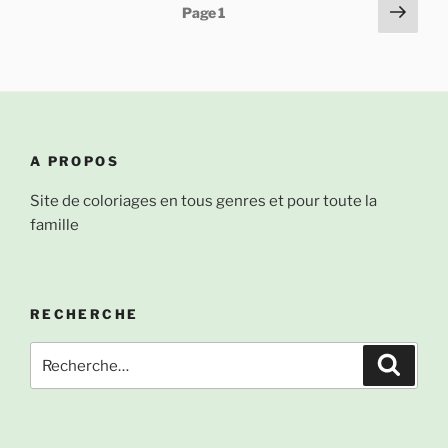
Pagination
Page
Page
1
suiv
des
publications
A PROPOS
Site de coloriages en tous genres et pour toute la
famille
RECHERCHE
Recherche
Recher
pour
: