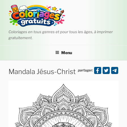
Aller
au
contenu
principal
Coloriages en tous genres et pour tous les âges, à imprimer
gratuitement.
Menu
Mandala Jésus-Christ
partager: