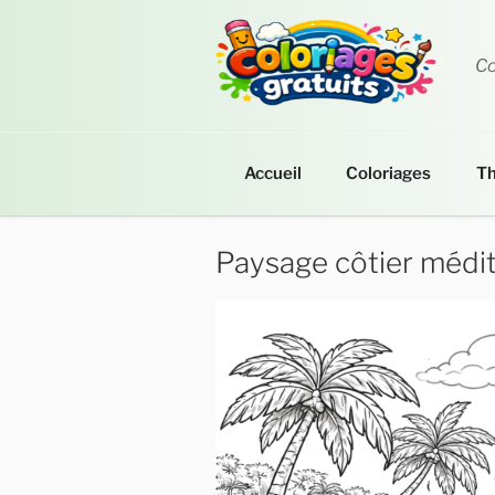
Aller
au
contenu
Co
principal
Accueil
Coloriages
T
Paysage côtier médi