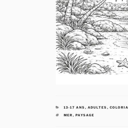
CATÉGORIES
13-17 ANS
,
ADULTES
,
COLORI
ÉTIQUETTES
MER
,
PAYSAGE