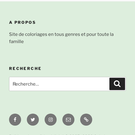
A PROPOS
Site de coloriages en tous genres et pour toute la
famille
RECHERCHE
Recherche
Recher
pour
:
Facebook
Twitter
Instagram
Email
À
propos