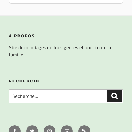
A PROPOS
Site de coloriages en tous genres et pour toute la
famille
RECHERCHE
Recherche
Recher
pour
:
Facebook
Twitter
Instagram
Email
À