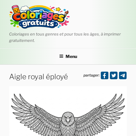
Aller
au
contenu
principal
Coloriages en tous genres et pour tous les âges, à imprimer
gratuitement.
Menu
Aigle royal éployé
partager: