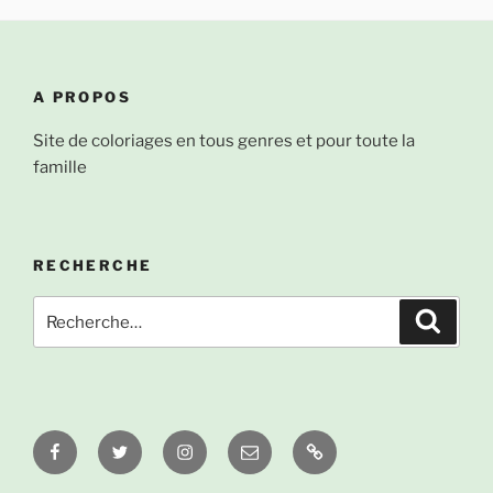
A PROPOS
Site de coloriages en tous genres et pour toute la
famille
RECHERCHE
Recherche
Recher
pour
:
Facebook
Twitter
Instagram
Email
À
propos