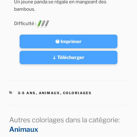
Un jeune panda se régale en mangeant des
bambous.
Difficulté :
🖶 Imprimer
⤓ Télécharger
CATÉGORIES
3-5 ANS
,
ANIMAUX
,
COLORIAGES
Autres coloriages dans la catégorie:
Animaux