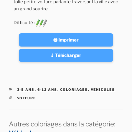
Jolie petite voiture parlante traversant la ville avec
un grand sourire.
Difficulté :
🖶 Imprimer
⤓ Télécharger
CATÉGORIES
3-5 ANS
,
6-12 ANS
,
COLORIAGES
,
VÉHICULES
ÉTIQUETTES
VOITURE
Autres coloriages dans la catégorie: