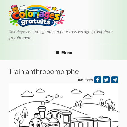
Aller
au
contenu
principal
Coloriages en tous genres et pour tous les âges, à imprimer
gratuitement.
Menu
Train anthropomorphe
partager: