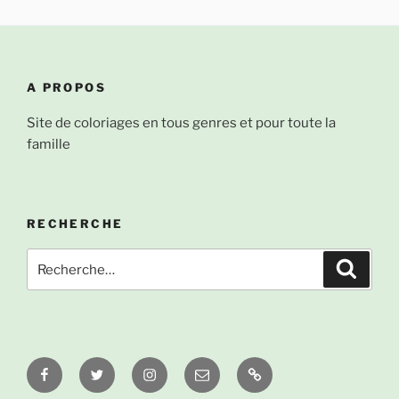
A PROPOS
Site de coloriages en tous genres et pour toute la
famille
RECHERCHE
Recherche
Recher
pour
:
Facebook
Twitter
Instagram
Email
À
propos