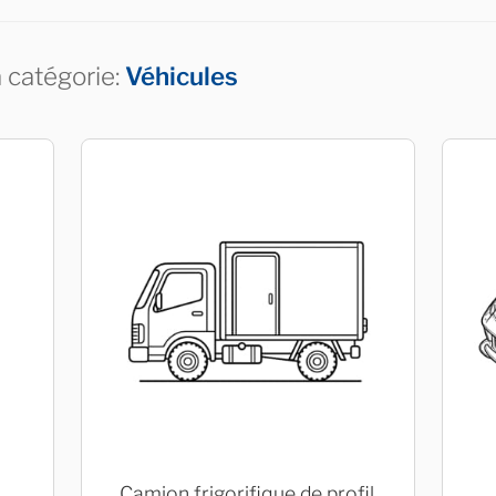
a catégorie:
Véhicules
Camion frigorifique de profil