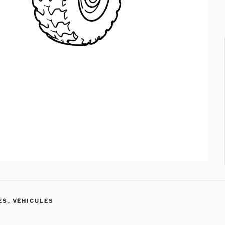
ES
,
VÉHICULES