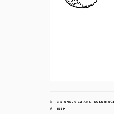
CATÉGORIES
3-5 ANS
,
6-12 ANS
,
COLORIAG
ÉTIQUETTES
JEEP