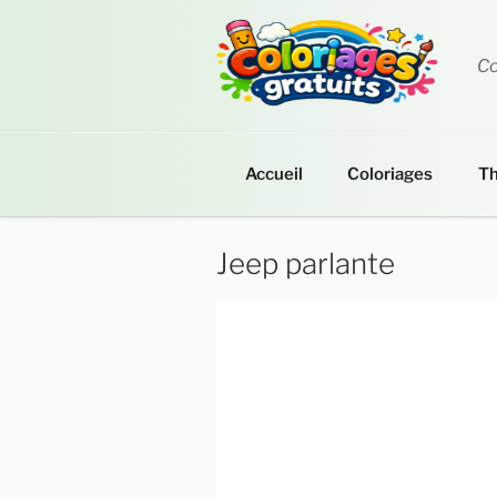
Aller
au
contenu
Co
principal
Accueil
Coloriages
T
Jeep parlante