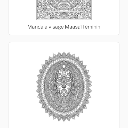
Mandala visage Maasaï féminin