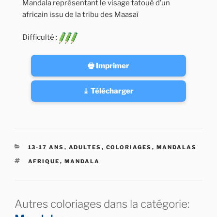
Mandala représentant le visage tatoué d’un
africain issu de la tribu des Maasaï
Difficulté :
🖶 Imprimer
⤓ Télécharger
CATÉGORIES
13-17 ANS
,
ADULTES
,
COLORIAGES
,
MANDALAS
ÉTIQUETTES
AFRIQUE
,
MANDALA
Autres coloriages dans la catégorie: