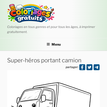
Aller
au
contenu
principal
Coloriages en tous genres et pour tous les âges, à imprimer
gratuitement.
Menu
Super-héros portant camion
partager: