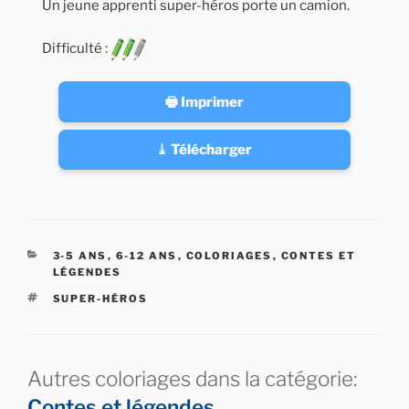
Un jeune apprenti super-héros porte un camion.
Difficulté :
🖶 Imprimer
⤓ Télécharger
CATÉGORIES
3-5 ANS
,
6-12 ANS
,
COLORIAGES
,
CONTES ET
LÉGENDES
ÉTIQUETTES
SUPER-HÉROS
Autres coloriages dans la catégorie:
Contes et légendes