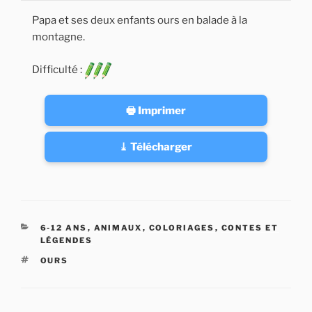
Papa et ses deux enfants ours en balade à la
montagne.
Difficulté :
🖶 Imprimer
⤓ Télécharger
CATÉGORIES
6-12 ANS
,
ANIMAUX
,
COLORIAGES
,
CONTES ET
LÉGENDES
ÉTIQUETTES
OURS