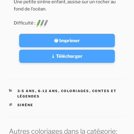
Une petite sirène enfant, assise sur un rocher au
fond de l’océan.
Difficulté :
🖶 Imprimer
⤓ Télécharger
CATÉGORIES
3-5 ANS
,
6-12 ANS
,
COLORIAGES
,
CONTES ET
LÉGENDES
ÉTIQUETTES
SIRÈNE
Autres coloriages dans la catégorie: