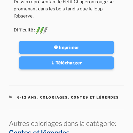
Dessin représentant le Petit Chaperon rouge se
promenant dans les bois tandis que le loup
l’observe.
Difficulté :
🖶 Imprimer
⤓ Télécharger
CATÉGORIES
6-12 ANS
,
COLORIAGES
,
CONTES ET LÉGENDES
Autres coloriages dans la catégorie:
Contes et légendes