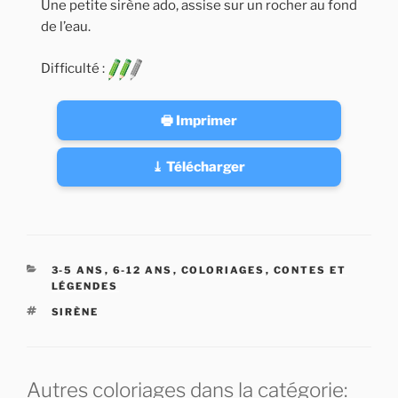
Une petite sirène ado, assise sur un rocher au fond
de l’eau.
Difficulté :
🖶 Imprimer
⤓ Télécharger
CATÉGORIES
3-5 ANS
,
6-12 ANS
,
COLORIAGES
,
CONTES ET
LÉGENDES
ÉTIQUETTES
SIRÈNE
Autres coloriages dans la catégorie: