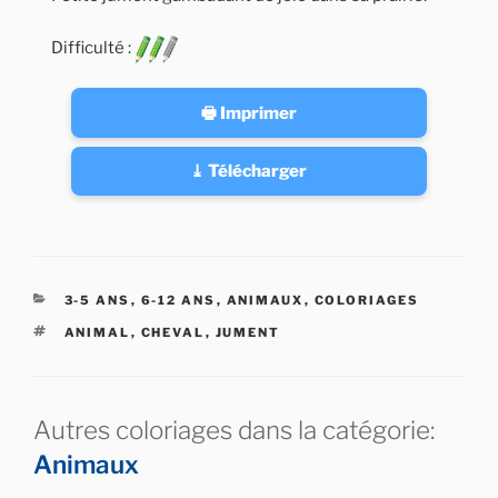
Difficulté :
🖶 Imprimer
⤓ Télécharger
CATÉGORIES
3-5 ANS
,
6-12 ANS
,
ANIMAUX
,
COLORIAGES
ÉTIQUETTES
ANIMAL
,
CHEVAL
,
JUMENT
Autres coloriages dans la catégorie:
Animaux