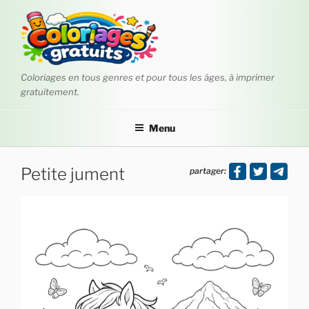
Aller
au
contenu
principal
Coloriages en tous genres et pour tous les âges, à imprimer
gratuitement.
Menu
Petite jument
partager: