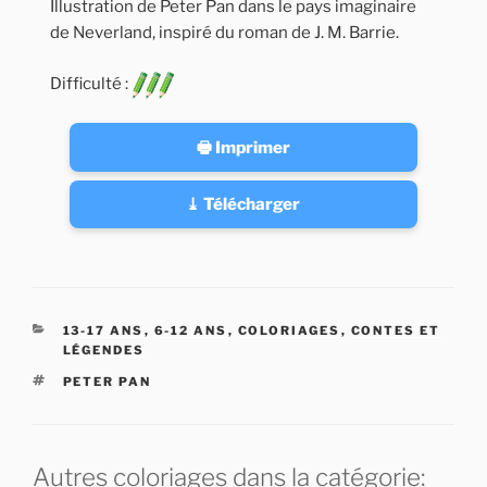
Illustration de Peter Pan dans le pays imaginaire
de Neverland, inspiré du roman de J. M. Barrie.
Difficulté :
🖶 Imprimer
⤓ Télécharger
CATÉGORIES
13-17 ANS
,
6-12 ANS
,
COLORIAGES
,
CONTES ET
LÉGENDES
ÉTIQUETTES
PETER PAN
Autres coloriages dans la catégorie: