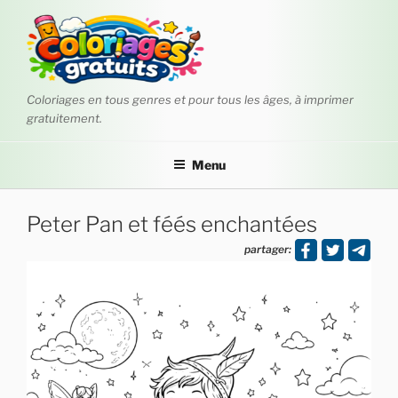
Aller
au
contenu
principal
Coloriages en tous genres et pour tous les âges, à imprimer
gratuitement.
Menu
Peter Pan et féés enchantées
partager: