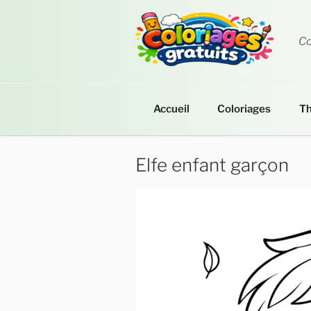
Aller
au
contenu
Co
principal
Accueil
Coloriages
T
Elfe enfant garçon