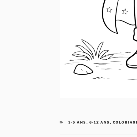
CATÉGORIES
3-5 ANS
,
6-12 ANS
,
COLORIAG