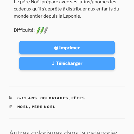
Le père Noël prépare avec ses lutins/gnomes les
cadeaux qu’il s’apprête à distribuer aux enfants du
monde entier depuis la Laponie.
Difficulté :
🖶 Imprimer
⤓ Télécharger
CATÉGORIES
6-12 ANS
,
COLORIAGES
,
FÊTES
ÉTIQUETTES
NOËL
,
PÈRE NOËL
Autres coloriages dans la catégorie: