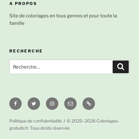
A PROPOS
Site de coloriages en tous genres et pour toute la
famille
RECHERCHE
Recherche
Recher
pour
:
Facebook
Twitter
Instagram
Email
À
propos
Politique de confidentialité
© 2025–2026 Coloriages-
gratuits.fr. Tous droits réservés