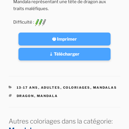
Mandala représentant une tête de dragon aux
traits maléfiques.
Difficulté :
🖶 Imprimer
⤓ Télécharger
CATÉGORIES
13-17 ANS
,
ADULTES
,
COLORIAGES
,
MANDALAS
ÉTIQUETTES
DRAGON
,
MANDALA
Autres coloriages dans la catégorie: