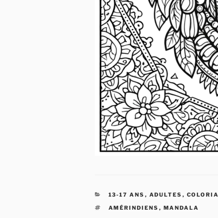
CATÉGORIES
13-17 ANS
,
ADULTES
,
COLORI
ÉTIQUETTES
AMÉRINDIENS
,
MANDALA