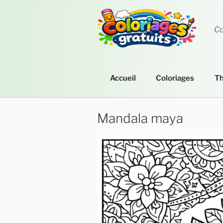
Aller
au
contenu
Co
principal
Accueil
Coloriages
T
Mandala maya