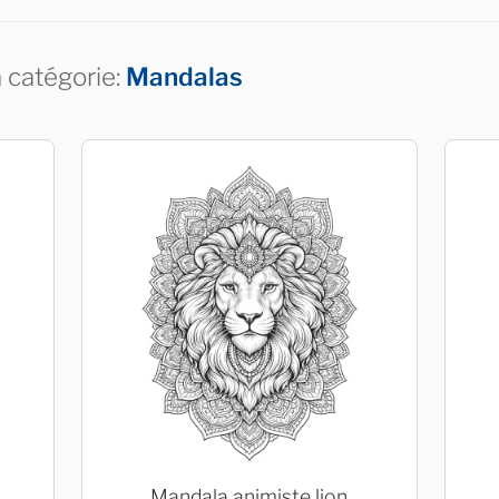
a catégorie:
Mandalas
Mandala animiste lion