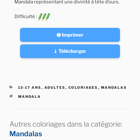
Mandala représentant une divinité à tête d’ours.
Difficulté :
🖶 Imprimer
⤓ Télécharger
CATÉGORIES
13-17 ANS
,
ADULTES
,
COLORIAGES
,
MANDALAS
ÉTIQUETTES
MANDALA
Autres coloriages dans la catégorie:
Mandalas