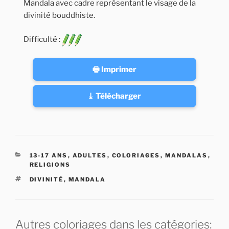
Mandala avec cadre représentant le visage de la
divinité bouddhiste.
Difficulté :
🖶 Imprimer
⤓ Télécharger
CATÉGORIES
13-17 ANS
,
ADULTES
,
COLORIAGES
,
MANDALAS
,
RELIGIONS
ÉTIQUETTES
DIVINITÉ
,
MANDALA
Autres coloriages dans les catégories: