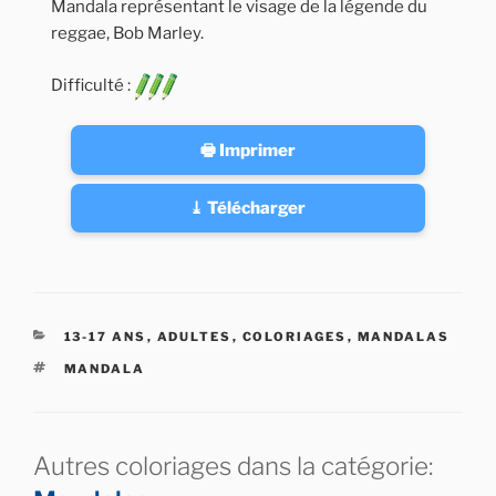
Mandala représentant le visage de la légende du
reggae, Bob Marley.
Difficulté :
🖶 Imprimer
⤓ Télécharger
CATÉGORIES
13-17 ANS
,
ADULTES
,
COLORIAGES
,
MANDALAS
ÉTIQUETTES
MANDALA
Autres coloriages dans la catégorie: