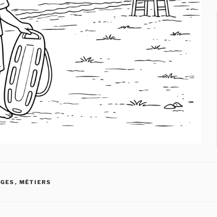
AGES
,
MÉTIERS