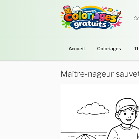
Aller
au
contenu
Co
principal
Accueil
Coloriages
T
Maître-nageur sauvet