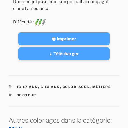
Docteur qui pose pour son portrait accompagné
d’une l’ambulance.
Difficulté :
🖶 Imprimer
⤓ Télécharger
CATÉGORIES
13-17 ANS
,
6-12 ANS
,
COLORIAGES
,
MÉTIERS
ÉTIQUETTES
DOCTEUR
Autres coloriages dans la catégorie: