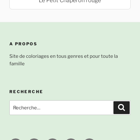
Le Petit Chaperon rouge
A PROPOS
Site de coloriages en tous genres et pour toute la
famille
RECHERCHE
Recherche
Recher
pour
: