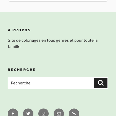
A PROPOS
Site de coloriages en tous genres et pour toute la
famille
RECHERCHE
Recherche
Recher
pour
:
Facebook
Twitter
Instagram
Email
À