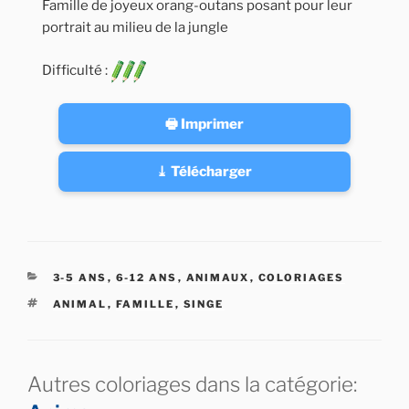
Famille de joyeux orang-outans posant pour leur
portrait au milieu de la jungle
Difficulté :
🖶 Imprimer
⤓ Télécharger
CATÉGORIES
3-5 ANS
,
6-12 ANS
,
ANIMAUX
,
COLORIAGES
ÉTIQUETTES
ANIMAL
,
FAMILLE
,
SINGE
Autres coloriages dans la catégorie: