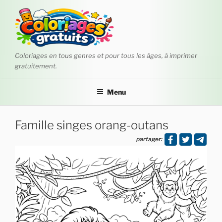
Aller
au
contenu
principal
Coloriages en tous genres et pour tous les âges, à imprimer
gratuitement.
Menu
Famille singes orang-outans
partager: