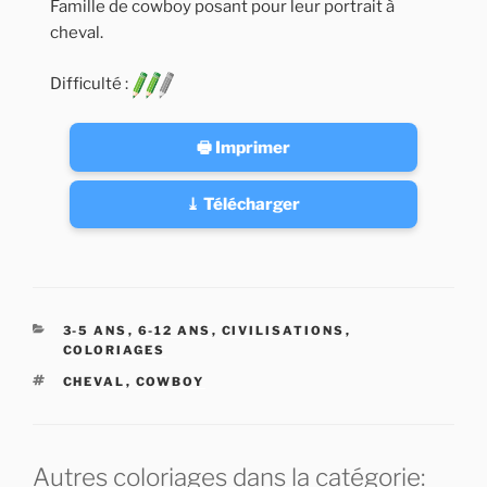
Famille de cowboy posant pour leur portrait à
cheval.
Difficulté :
🖶 Imprimer
⤓ Télécharger
CATÉGORIES
3-5 ANS
,
6-12 ANS
,
CIVILISATIONS
,
COLORIAGES
ÉTIQUETTES
CHEVAL
,
COWBOY
Autres coloriages dans la catégorie: