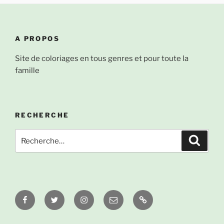
A PROPOS
Site de coloriages en tous genres et pour toute la
famille
RECHERCHE
Recherche
Recher
pour
:
Facebook
Twitter
Instagram
Email
À
propos