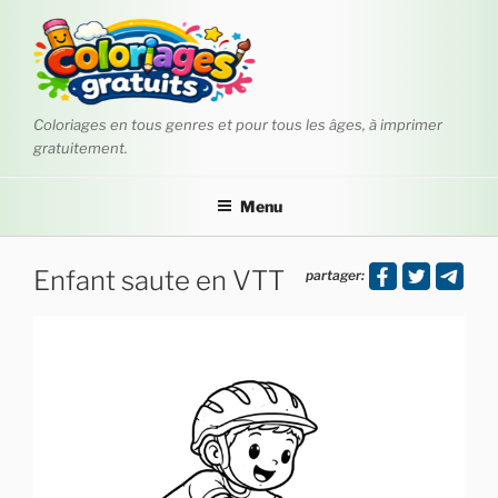
Aller
au
contenu
principal
Coloriages en tous genres et pour tous les âges, à imprimer
gratuitement.
Menu
Enfant saute en VTT
partager: