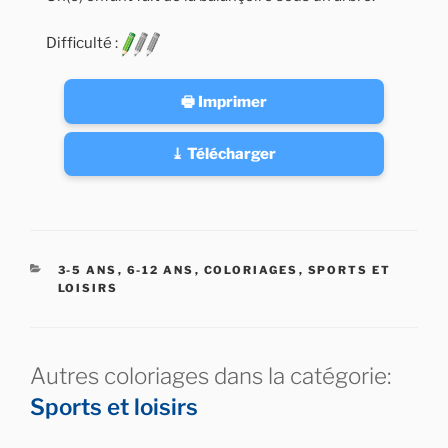
Difficulté :
🖶 Imprimer
⤓ Télécharger
CATÉGORIES
3-5 ANS
,
6-12 ANS
,
COLORIAGES
,
SPORTS ET
LOISIRS
Autres coloriages dans la catégorie:
Sports et loisirs