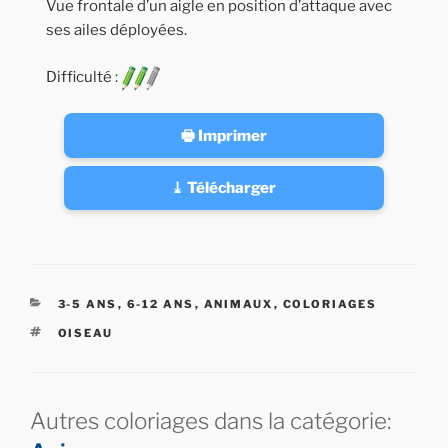
Vue frontale d’un aigle en position d’attaque avec
ses ailes déployées.
Difficulté :
🖶 Imprimer
⤓ Télécharger
CATÉGORIES
3-5 ANS
,
6-12 ANS
,
ANIMAUX
,
COLORIAGES
ÉTIQUETTES
OISEAU
Autres coloriages dans la catégorie: