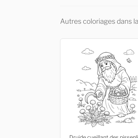
Autres coloriages dans l
Druide cueillant des pissenl