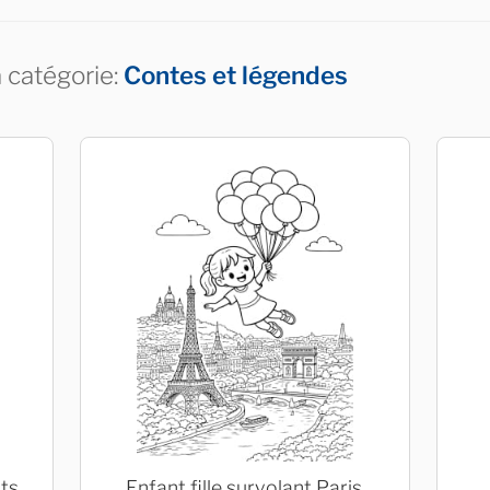
a catégorie:
Contes et légendes
its
Enfant fille survolant Paris