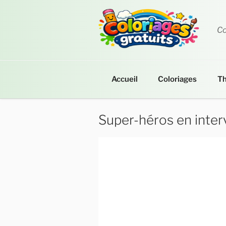
Aller
au
contenu
Co
principal
Accueil
Coloriages
T
Super-héros en inter