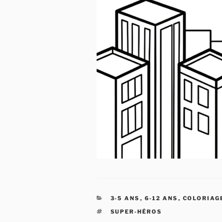
CATÉGORIES
3-5 ANS
,
6-12 ANS
,
COLORIAG
ÉTIQUETTES
SUPER-HÉROS