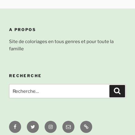
A PROPOS
Site de coloriages en tous genres et pour toute la
famille
RECHERCHE
Recherche
Recher
pour
:
Facebook
Twitter
Instagram
Email
À
propos