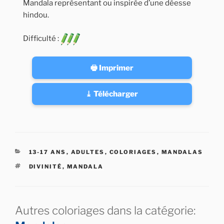
Mandala représentant ou inspirée d’une déesse
hindou.
Difficulté :
🖶 Imprimer
⤓ Télécharger
CATÉGORIES
13-17 ANS
,
ADULTES
,
COLORIAGES
,
MANDALAS
ÉTIQUETTES
DIVINITÉ
,
MANDALA
Autres coloriages dans la catégorie: