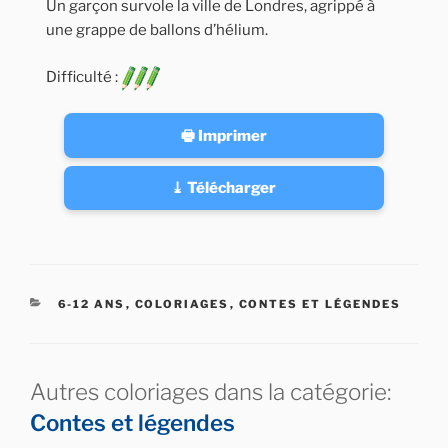
Un garçon survole la ville de Londres, agrippé à
une grappe de ballons d’hélium.
Difficulté :
🖶 Imprimer
⤓ Télécharger
CATÉGORIES
6-12 ANS
,
COLORIAGES
,
CONTES ET LÉGENDES
Autres coloriages dans la catégorie:
Contes et légendes