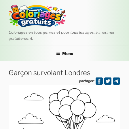
Aller
au
contenu
principal
Coloriages en tous genres et pour tous les âges, à imprimer
gratuitement.
Menu
Garçon survolant Londres
partager: