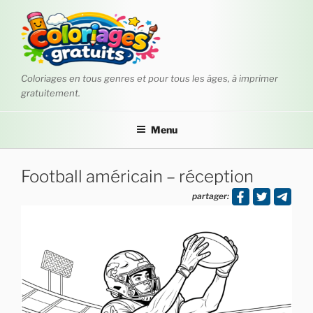
Aller
au
contenu
principal
Coloriages en tous genres et pour tous les âges, à imprimer
gratuitement.
Menu
Football américain – réception
partager: