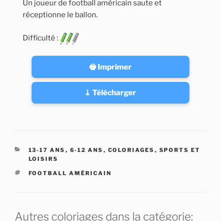
Un joueur de football américain saute et
réceptionne le ballon.
Difficulté :
🖶 Imprimer
⤓ Télécharger
CATÉGORIES
13-17 ANS
,
6-12 ANS
,
COLORIAGES
,
SPORTS ET
LOISIRS
ÉTIQUETTES
FOOTBALL AMÉRICAIN
Autres coloriages dans la catégorie: