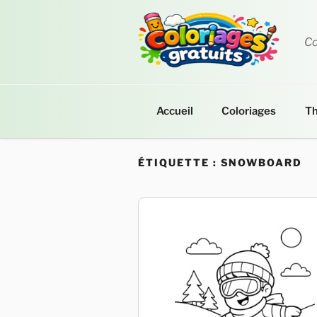
Aller
au
contenu
Co
principal
Accueil
Coloriages
T
ÉTIQUETTE :
SNOWBOARD