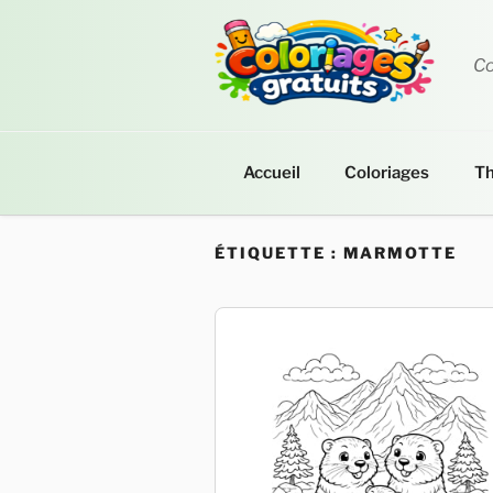
Aller
au
contenu
Co
principal
Accueil
Coloriages
T
ÉTIQUETTE :
MARMOTTE